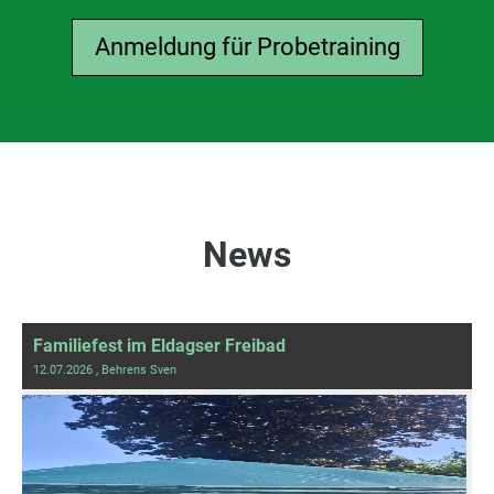
Anmeldung für Probetraining
News
Familiefest im Eldagser Freibad
12.07.2026
, Behrens Sven